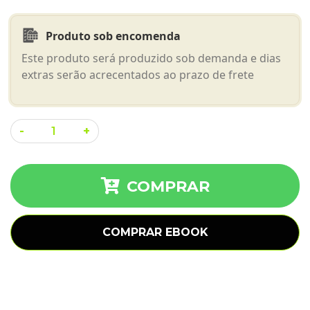
Produto sob encomenda
Este produto será produzido sob demanda e dias
extras serão acrecentados ao prazo de frete
Procurava
-
+
o
Amor
em
COMPRAR
Jardins
de
COMPRAR EBOOK
Cactos
quantidade