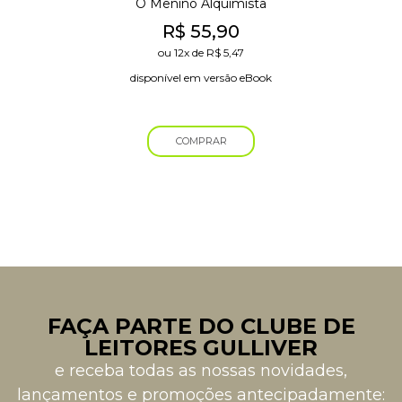
O Menino Alquimista
R$
55,90
ou
12x
de
R$
5,47
disponível em versão eBook
COMPRAR
FAÇA PARTE DO CLUBE DE
LEITORES GULLIVER
e receba todas as nossas novidades,
lançamentos e promoções antecipadamente: