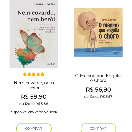
O Menino que Engoliu
o Choro
Avaliação
Nem covarde, nem
5.00
de 5
herói
R$
56,90
R$
59,90
ou
12x
de
R$
5,57
ou
12x
de
R$
5,86
disponível em versão eBook
COMPRAR
COMPRAR