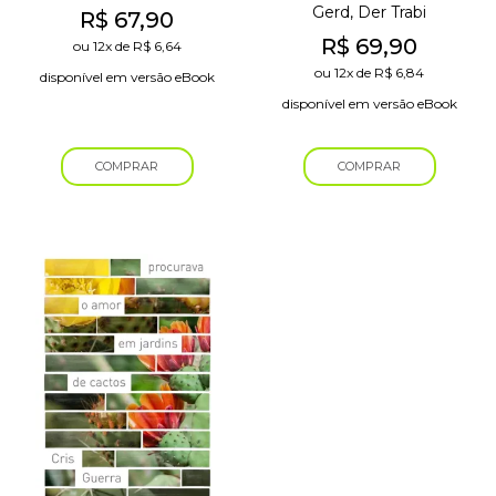
Avaliação
Gerd, Der Trabi
R$
67,90
5.00
de 5
R$
69,90
ou
12x
de
R$
6,64
ou
12x
de
R$
6,84
disponível em versão eBook
disponível em versão eBook
COMPRAR
COMPRAR