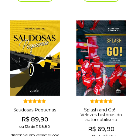
Avaliação
Avaliação
Saudosas Pequenas
Splash and Go! –
5.00
5.00
de 5
de 5
Velozes histórias do
R$
89,90
automobilismo
ou
12x
de
R$
8,80
R$
69,90
disponível em versão eBook