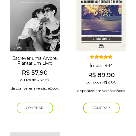
Escrever uma Árvore,
Plantar um Livro
Avaliação
Ímola 1994
5.00
de 5
R$
57,90
R$
89,90
ou
12x
de
R$
5,67
ou
12x
de
R$
8,80
disponível em versão eBook
disponível em versão eBook
COMPRAR
COMPRAR