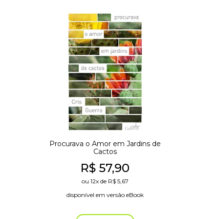
Procurava o Amor em Jardins de
Cactos
R$
57,90
ou
12x
de
R$
5,67
disponível em versão eBook