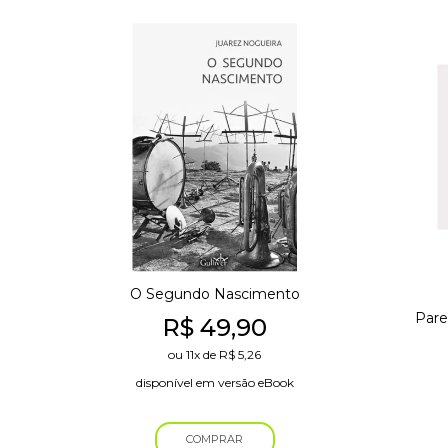
O Segundo Nascimento
Pare
R$
49,90
ou
11x
de
R$
5,26
disponível em versão eBook
COMPRAR