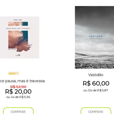
Vastidão
Avaliação
ce pausa, mas é travessia
R$
60,00
5.00
de 5
R$
52,90
O
O
R$
20,00
ou
12x
de
R$
5,87
preço
preço
ou
4x
de
R$
5,36
original
atual
COMPRAR
COMPRAR