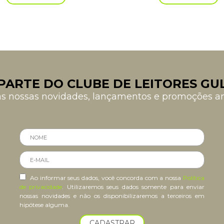
era:
é:
R$ 52,90.
R$ 20,00.
PARTE DO CLUBE DE LEITORES GU
as nossas novidades, lançamentos e promoções 
Ao informar seus dados, você concorda com a nossa
Política
de privacidade
. Utilizaremos seus dados somente para enviar
nossas novidades e não os disponibilizaremos a terceiros em
hipótese alguma.
CADASTRAR