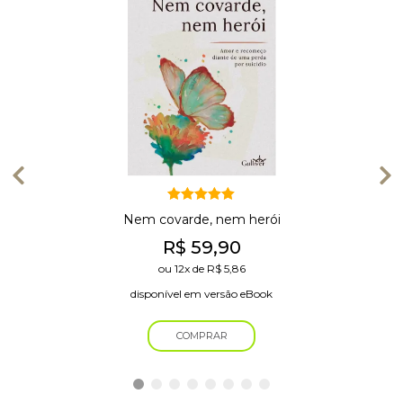
Avaliação
Nem covarde, nem herói
5.00
de 5
R$
59,90
ou
12x
de
R$
5,86
disponível em versão eBook
COMPRAR