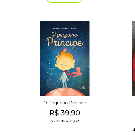
O Pequeno Príncipe
R$
39,90
ou
9x
de
R$
5,02
d