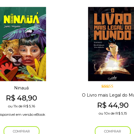
Ninauá
Avaliação
O Livro mais Legal do 
R$
48,90
5.00
de 5
R$
44,90
ou
11x
de
R$
5,16
ou
10x
de
R$
5,15
isponível em versão eBook
COMPRAR
COMPRAR