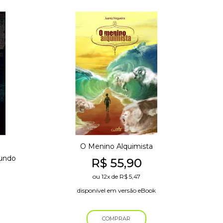
O Menino Alquimista
Mundo
R$
55,90
ou
12x
de
R$
5,47
disponível em versão eBook
COMPRAR