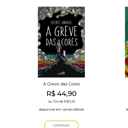
A Greve das Cores
R$
44,90
ou
10x
de
R$
5,15
disponível em versão eBook
d
COMPRAR