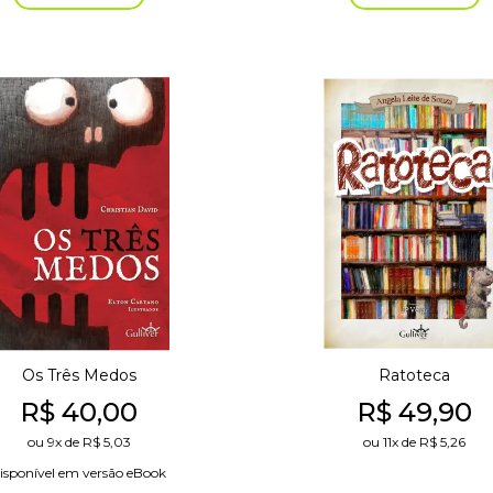
Os Três Medos
Ratoteca
R$
40,00
R$
49,90
ou
9x
de
R$
5,03
ou
11x
de
R$
5,26
isponível em versão eBook