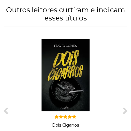
Outros leitores curtiram e indicam
esses títulos
Avaliação
Dois Cigarros
5.00
de 5