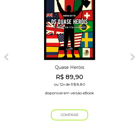
Quase Heróis
R$
89,90
ou
12x
de
R$
8,80
disponível em versão eBook
COMPRAR