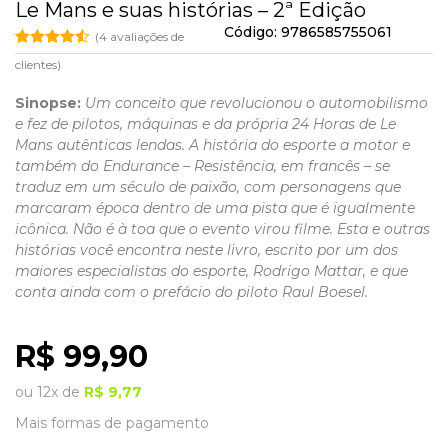
Le Mans e suas histórias – 2ª Edição
Código:
9786585755061
(
4
avaliações de
Avaliado
4
clientes)
como
4.50
de 5,
com
Sinopse:
Um conceito que revolucionou o automobilismo
baseado
e fez de pilotos, máquinas e da própria 24 Horas de Le
em
avaliações
Mans autênticas lendas. A história do esporte a motor e
de
também do Endurance – Resistência, em francês – se
clientes
traduz em um século de paixão, com personagens que
marcaram época dentro de uma pista que é igualmente
icônica. Não é à toa que o evento virou filme. Esta e outras
histórias você encontra neste livro, escrito por um dos
maiores especialistas do esporte, Rodrigo Mattar, e que
conta ainda com o prefácio do piloto Raul Boesel.
R$
99,90
ou
12x
de
R$
9,77
Mais formas de pagamento