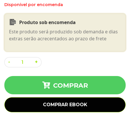
Disponível por encomenda
Produto sob encomenda
Este produto será produzido sob demanda e dias
extras serão acrecentados ao prazo de frete
Le
-
+
Mans
e
suas
COMPRAR
histórias
-
COMPRAR EBOOK
2ª
Edição
quantidade