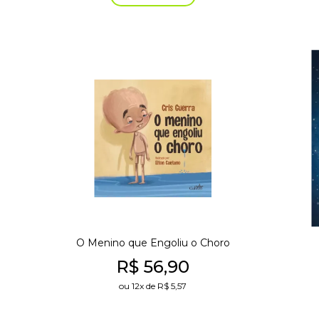
O Menino que Engoliu o Choro
R$
56,90
ou
12x
de
R$
5,57