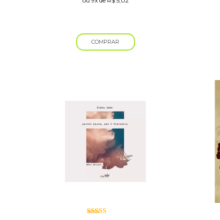
ou
9x
de
R$
5,02
COMPRAR