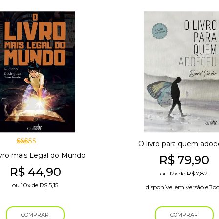
O livro para quem adoe
Avaliação
vro mais Legal do Mundo
R$
79,90
5.00
de 5
R$
44,90
ou
12x
de
R$
7,82
ou
10x
de
R$
5,15
disponível em versão eBo
COMPRAR
COMPRAR