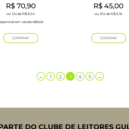
R$
70,90
R$
45,00
ou
12x
de
R$
6,94
ou
10x
de
R$
5,16
isponível em versão eBook
COMPRAR
COMPRAR
←
1
2
3
4
5
→
PARTE DO CLUBE DE LEITORES GU