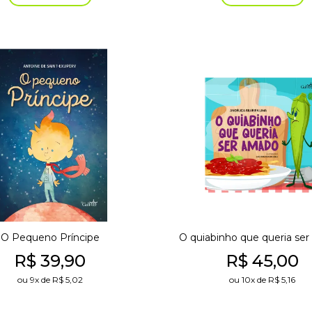
O Pequeno Príncipe
O quiabinho que queria se
R$
39,90
R$
45,00
ou
9x
de
R$
5,02
ou
10x
de
R$
5,16