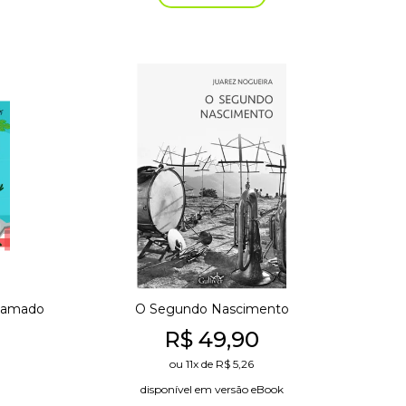
r amado
O Segundo Nascimento
R$
49,90
ou
11x
de
R$
5,26
disponível em versão eBook