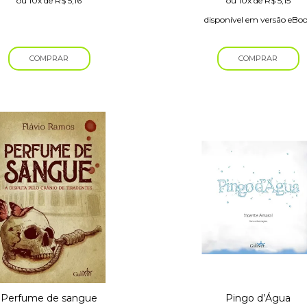
ou
10x
de
R$
5,16
ou
10x
de
R$
5,15
disponível em versão eBo
COMPRAR
COMPRAR
Perfume de sangue
Pingo d’Água