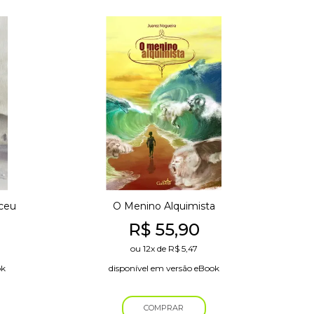
ceu
O Menino Alquimista
R$
55,90
ou
12x
de
R$
5,47
ok
disponível em versão eBook
COMPRAR