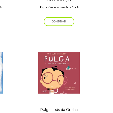
ou
9x
de
R$
5,03
ok
disponível em versão eBook
COMPRAR
Pulga atrás da Orelha