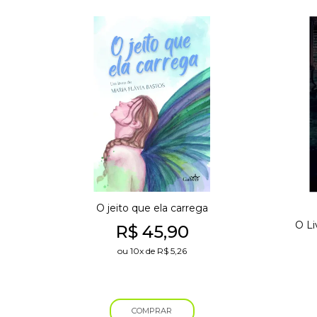
O jeito que ela carrega
O Li
R$
45,90
ou
10x
de
R$
5,26
COMPRAR