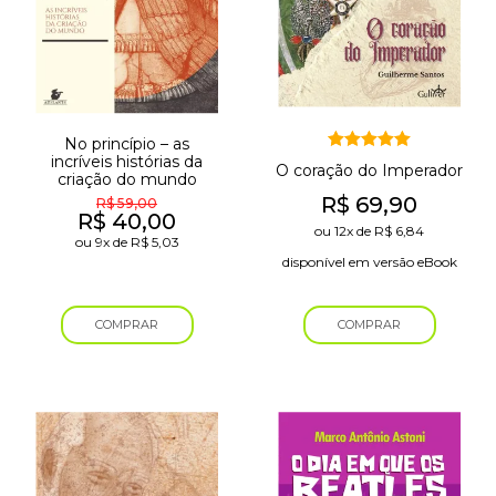
No princípio – as
incríveis histórias da
Avaliação
O coração do Imperador
5.00
criação do mundo
de 5
R$
69,90
R$
59,00
O
O
R$
40,00
ou
12x
de
R$
6,84
preço
preço
ou
9x
de
R$
5,03
disponível em versão eBook
original
atual
era:
é:
COMPRAR
COMPRAR
R$ 59,00.
R$ 40,00.