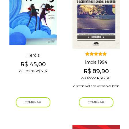
Heróis
Avaliação
Ímola 1994
R$
45,00
5.00
de 5
R$
89,90
ou
10x
de
R$
5,16
ou
12x
de
R$
8,80
disponível em versão eBook
COMPRAR
COMPRAR