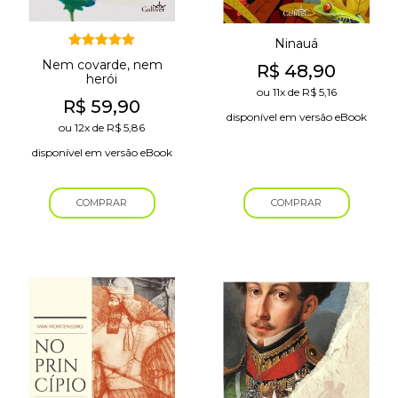
Ninauá
Avaliação
Nem covarde, nem
R$
48,90
5.00
de 5
herói
ou
11x
de
R$
5,16
R$
59,90
disponível em versão eBook
ou
12x
de
R$
5,86
disponível em versão eBook
COMPRAR
COMPRAR