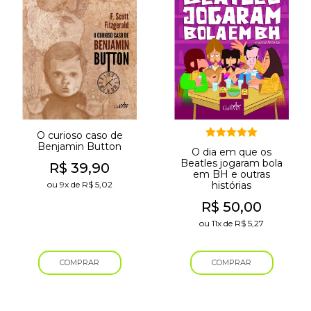
O curioso caso de
Benjamin Button
Avaliação
O dia em que os
5.00
de 5
Beatles jogaram bola
R$
39,90
em BH e outras
ou
9x
de
R$
5,02
histórias
R$
50,00
ou
11x
de
R$
5,27
COMPRAR
COMPRAR