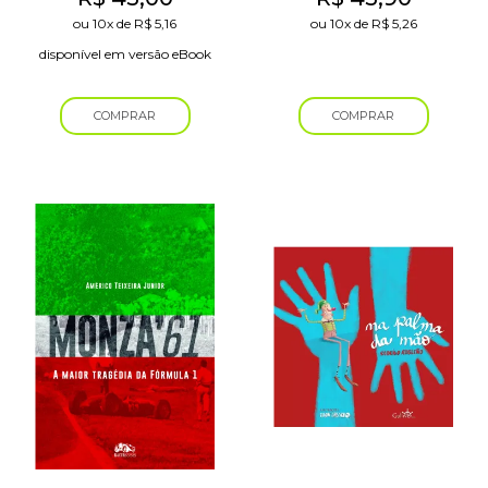
ou
10x
de
R$
5,16
ou
10x
de
R$
5,26
disponível em versão eBook
COMPRAR
COMPRAR