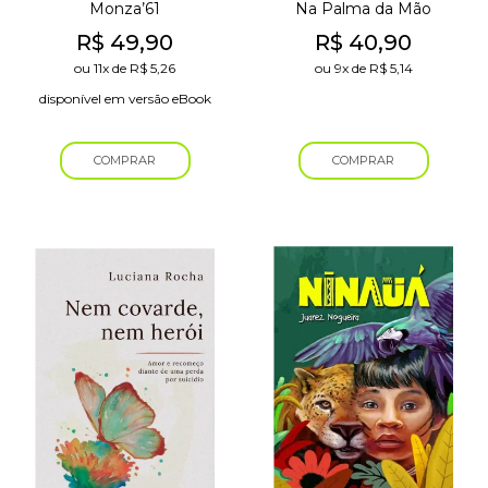
Monza’61
Na Palma da Mão
R$
49,90
R$
40,90
ou
11x
de
R$
5,26
ou
9x
de
R$
5,14
disponível em versão eBook
COMPRAR
COMPRAR