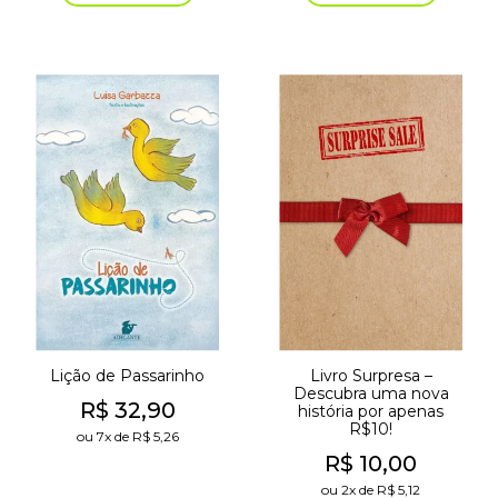
Lição de Passarinho
Livro Surpresa –
Descubra uma nova
R$
32,90
história por apenas
R$10!
ou
7x
de
R$
5,26
R$
10,00
ou
2x
de
R$
5,12