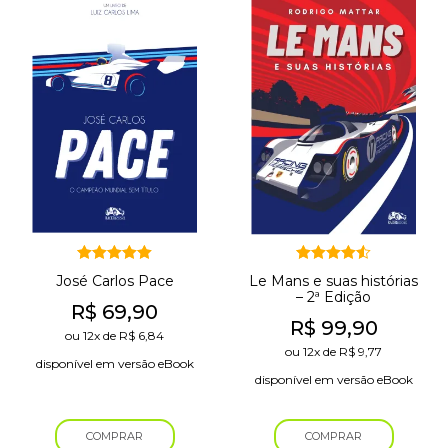
Avaliação
Avaliação
José Carlos Pace
Le Mans e suas histórias
5.00
4.50
de 5
de 5
– 2ª Edição
R$
69,90
R$
99,90
ou
12x
de
R$
6,84
ou
12x
de
R$
9,77
disponível em versão eBook
disponível em versão eBook
COMPRAR
COMPRAR