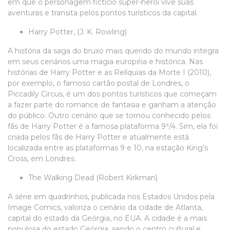
em que o personagem fictício super-herói vive suas
aventuras e transita pelos pontos turísticos da capital.
Harry Potter, (J. K. Rowling)
A história da saga do bruxo mais querido do mundo integra
em seus cenários uma magia européia e histórica. Nas
histórias de Harry Potter e as Relíquias da Morte I (2010),
por exemplo, o famoso cartão postal de Londres, o
Piccadily Circus, é um dos pontos turísticos que começam
a fazer parte do romance de fantasia e ganham a atenção
do público. Outro cenário que se tornou conhecido pelos
fãs de Harry Potter é a famosa plataforma 9³/4. Sim, ela foi
criada pelos fãs de Harry Potter e atualmente está
localizada entre as plataformas 9 e 10, na estação King’s
Cross, em Londres.
The Walking Dead (Robert Kirkman)
A série em quadrinhos, publicada nos Estados Unidos pela
Image Comics, valoriza o cenário da cidade de Atlanta,
capital do estado da Geórgia, no EUA. A cidade é a mais
populosa do estado Geórgia, sendo o centro cultural e