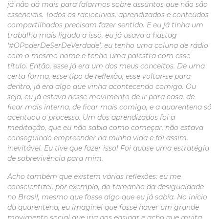
já não dá mais para falarmos sobre assuntos que não são
essenciais. Todos os raciocínios, aprendizados e conteúdos
compartilhados precisam fazer sentido. E eu já tinha um
trabalho mais ligado a isso, eu já usava a hastag
‘#OPoderDeSerDeVerdade’, eu tenho uma coluna de rádio
com o mesmo nome e tenho uma palestra com esse
título. Então, esse já era um dos meus conceitos. De uma
certa forma, esse tipo de reflexão, esse voltar-se para
dentro, já era algo que vinha acontecendo comigo. Ou
seja, eu já estava nesse movimento de ir para casa, de
ficar mais interna, de ficar mais comigo, e a quarentena só
acentuou o processo. Um dos aprendizados foi a
meditação, que eu não sabia como começar, não estava
conseguindo empreender na minha vida e foi assim,
inevitável. Eu tive que fazer isso! Foi quase uma estratégia
de sobrevivência para mim.
Acho também que existem várias reflexões: eu me
conscientizei, por exemplo, do tamanho da desigualdade
no Brasil, mesmo que fosse algo que eu já sabia. No início
da quarentena, eu imaginei que fosse haver um grande
movimento social que iria nos ensinar e acho que muita