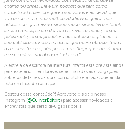
junto com a comemoração dos meus 50 anos, que se
chama ’50 crises’. Ele é um podcast que tem como
conceito 50 crises, porque eu sou várias e eu decidi que
vou assumir a minha multiplicidade. Não quero mais
relutar comigo mesma: se sou moda, se sou livro infantil,
se sou crônica, se um dia vou escrever romance, se sou
palestrante, se sou produtora de conteúdo digital ou se
sou publicitária. Então eu decidi que quero abraçar todas
as minhas facetas, não posso mais fingir que sou só uma,
e esse podcast vai abraçar tudo isso.”
A estreia da escritora na literatura infantil está prevista ainda
para este ano. E em breve, serão iniciadas as divulgações
sobre os detalhes da obra, como título e a capa, que ainda
está em fase de ilustração.
Gostou desse conteúdo?! Aproveite e siga o nosso
Instagram (
@GulliverEditora
) para acessar novidades e
entrevistas que serão divulgadas por lá.