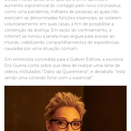
aumento exponencial do contágio pelo novo coronavírus
como uma pandemia, milhares de pessoas, as quais não
exerciam as denominadas funções essenciais, se isolaram
voluntariamente em suas casas, a fim de possibilitar a
contenção da doença. Em razão do confinamento, a
internet se tornou a janela mais segura para acesso ao
mundo, viabilizando compartilhamentos de experiências
causadas por uma situação comum.
Em entrevista concedida para a Gulliver Editora, a escritora
Cris Guerra conta sobre sua ideia de realizar uma série de
vídeos, intitulados “Diário da Quarentena”, e desabafa: “está
sendo uma conexão forte com o essencial”.