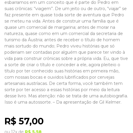
esbarramos em um conceito que é parte do Pedro em
suas crônicas: “viagem”. De um jeito ou de outro, “viajar” se
faz presente em quase toda sorte de aventura que Pedro
se meteu na vida. Antes de construir uma família que é
quase um comercial de margarina; antes de morar na
natureza, quase como em um comercial da secretaria de
turismo da Áustria; antes de receber o título de homem
mais sortudo do mundo; Pedro viveu
histórias que só
poderiam ser contadas por alguém que parece ter vindo à
vida para construir crônicas sobre a própria vida. Eu, que tive
a sorte de criar o título e conceder a ele, agora pleiteio o
título por ter conhecido suas histórias em primeira mão,
com nossas bocas e ouvidos lubrificados por cervejas
artesanais austríacas. De certa forma, você também tem
sorte por ter acesso a essas histórias por meio da leitura
desse livro. Mas atenção: não se trata de uma autobiografia.
Isso é uma autossorte. – Da apresentação de
Gil Kelmer.
R$
57,00
ou
12x
de
R$
5,58