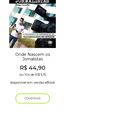
Onde Nascem os
Jornalistas
R$
44,90
ou
10x
de
R$
5,15
disponível em versão eBook
COMPRAR