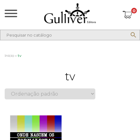
0
Início
»
tv
tv