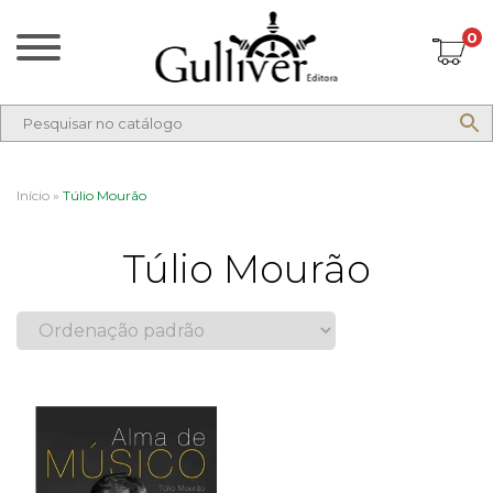
0
Início
»
Túlio Mourão
Túlio Mourão