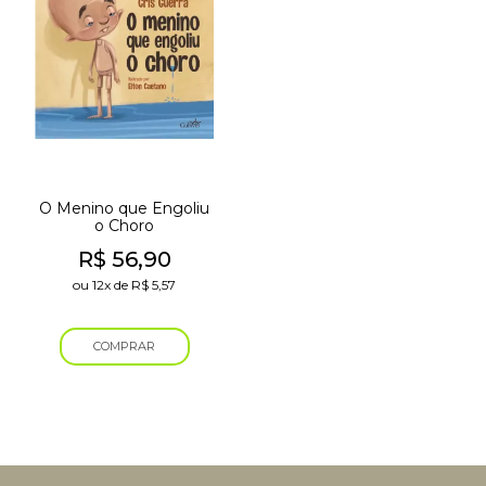
O Menino que Engoliu
o Choro
R$
56,90
ou
12x
de
R$
5,57
COMPRAR