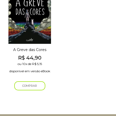
A Greve das Cores
R$
44,90
ou
10x
de
R$
5,15
disponível em versão eBook
COMPRAR