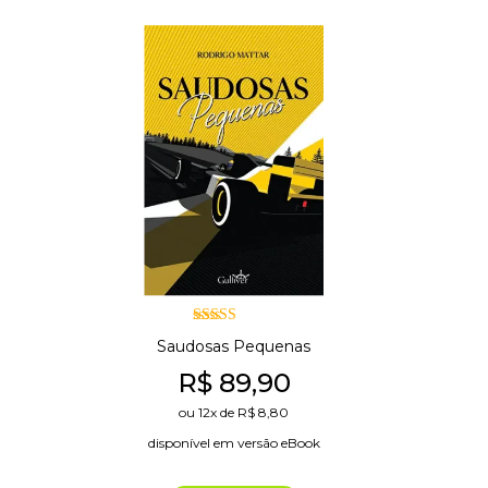
Avaliação
Saudosas Pequenas
5.00
de 5
R$
89,90
ou
12x
de
R$
8,80
disponível em versão eBook