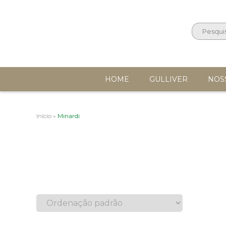
HOME
GULLIVER
NOS
Início
»
Minardi