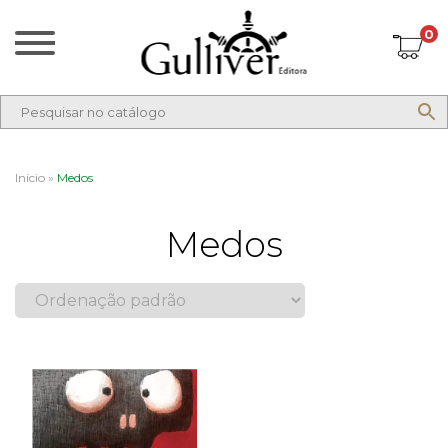
0
Início
»
Medos
Medos