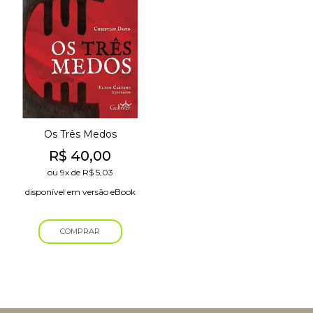
Os Três Medos
R$
40,00
ou
9x
de
R$
5,03
disponível em versão eBook
COMPRAR