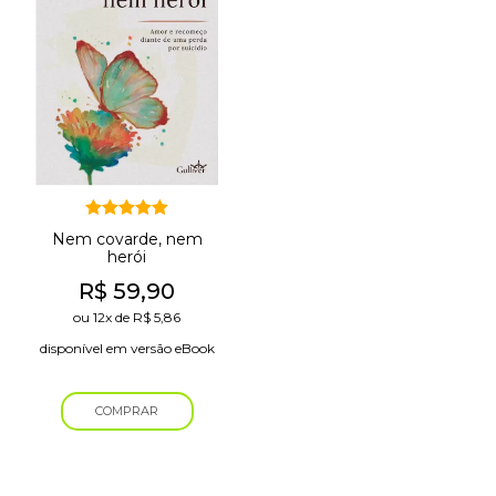
Avaliação
Nem covarde, nem
5.00
de 5
herói
R$
59,90
ou
12x
de
R$
5,86
disponível em versão eBook
COMPRAR