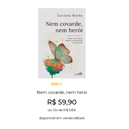
Avaliação
Nem covarde, nem herói
5.00
de 5
R$
59,90
ou
12x
de
R$
5,86
disponível em versão eBook