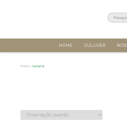
HOME
GULLIVER
NOS
Início
»
luciana