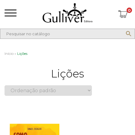
0
Início
»
Lições
Lições