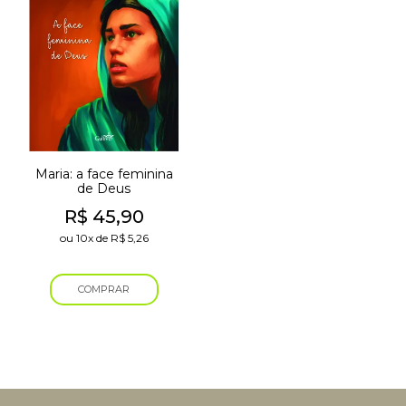
Maria: a face feminina
de Deus
R$
45,90
ou
10x
de
R$
5,26
COMPRAR