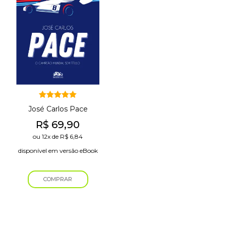
Avaliação
José Carlos Pace
5.00
de 5
R$
69,90
ou
12x
de
R$
6,84
disponível em versão eBook
COMPRAR