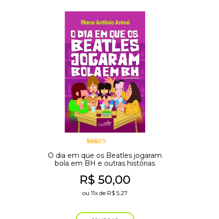
Avaliação
O dia em que os Beatles jogaram
5.00
de 5
bola em BH e outras histórias
R$
50,00
ou
11x
de
R$
5,27