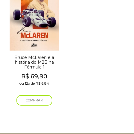
Bruce McLaren e a
história do M2B na
Fórmula 1
R$
69,90
ou
12x
de
R$
6,84
COMPRAR