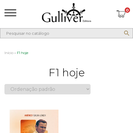
0
Início
»
F1 hoje
F1 hoje