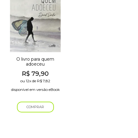
O livro para quem
adoeceu
R$
79,90
ou
12x
de
R$
7,82
disponível em versão eBook
COMPRAR