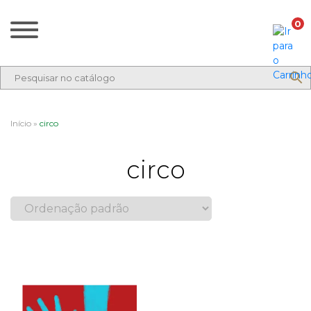
0
Início
»
circo
circo