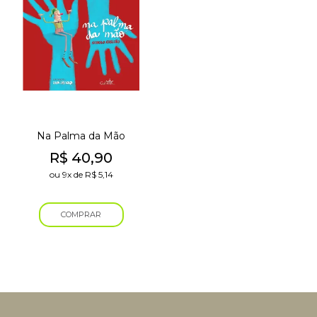
Na Palma da Mão
R$
40,90
ou
9x
de
R$
5,14
COMPRAR