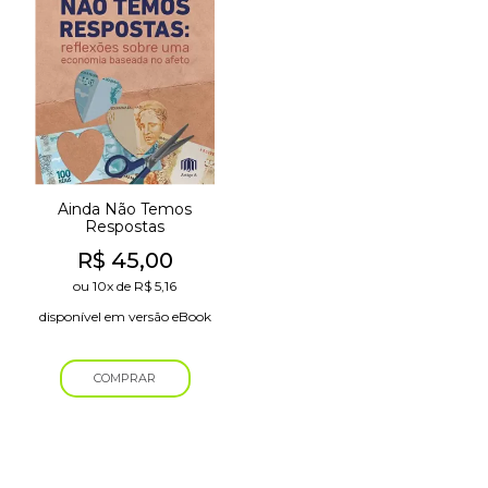
Ainda Não Temos
Respostas
R$
45,00
ou
10x
de
R$
5,16
disponível em versão eBook
COMPRAR