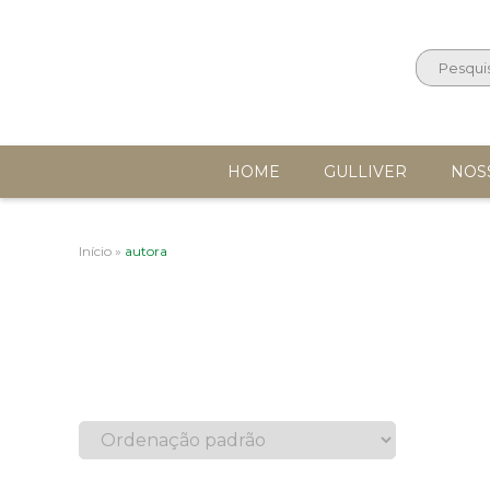
HOME
GULLIVER
NOS
Início
»
autora