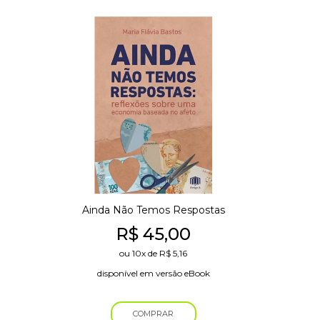
Ainda Não Temos Respostas
R$
45,00
ou
10x
de
R$
5,16
disponível em versão eBook
COMPRAR