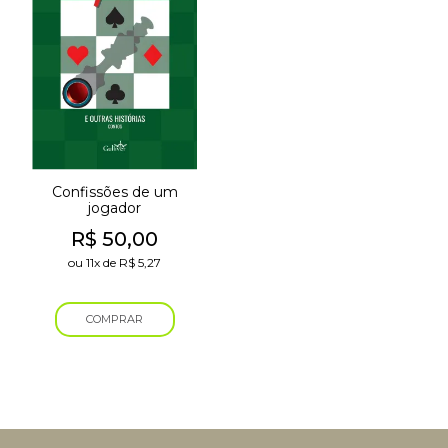
Confissões de um
jogador
R$
50,00
ou
11x
de
R$
5,27
COMPRAR