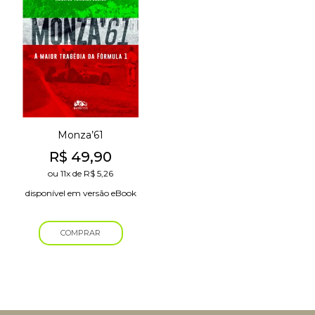
Monza’61
R$
49,90
ou
11x
de
R$
5,26
disponível em versão eBook
COMPRAR