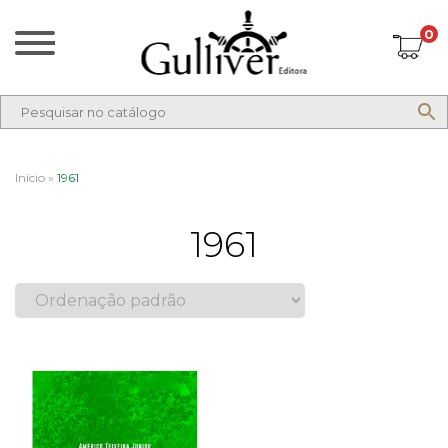
0
Início
»
1961
1961